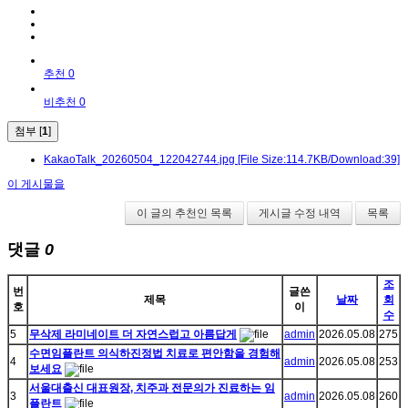
추천 0
비추천 0
첨부 [
1
]
KakaoTalk_20260504_122042744.jpg
[File Size:114.7KB/Download:39]
이 게시물을
이 글의 추천인 목록
게시글 수정 내역
목록
댓글
0
조
번
글쓴
제목
날짜
회
호
이
수
5
무삭제 라미네이트 더 자연스럽고 아름답게
admin
2026.05.08
275
수면임플란트 의식하진정법 치료로 편안함을 경험해
4
admin
2026.05.08
253
보세요
서울대출신 대표원장, 치주과 전문의가 진료하는 임
3
admin
2026.05.08
260
플란트